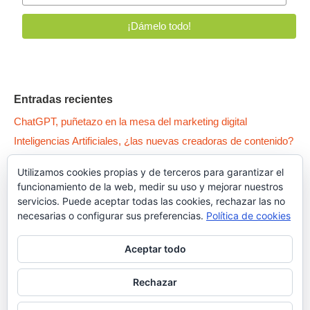
Entradas recientes
ChatGPT, puñetazo en la mesa del marketing digital
Inteligencias Artificiales, ¿las nuevas creadoras de contenido?
WPO: 5 patas para tener un Wordpress como un… pepino
Utilizamos cookies propias y de terceros para garantizar el
Qué es la Canibalización SEO y cómo arreglar tus contenidos
funcionamiento de la web, medir su uso y mejorar nuestros
Dark Patterns, el lado oscuro del UX
servicios. Puede aceptar todas las cookies, rechazar las no
necesarias o configurar sus preferencias.
Política de cookies
Aceptar todo
Rechazar