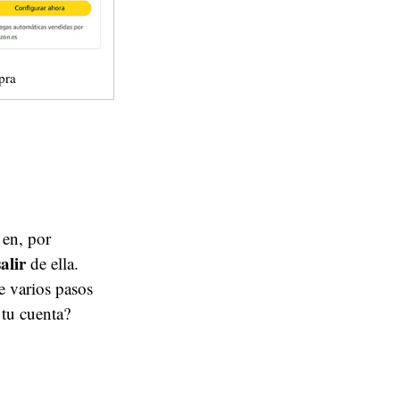
pra
en, por
alir
de ella.
e varios pasos
 tu cuenta?