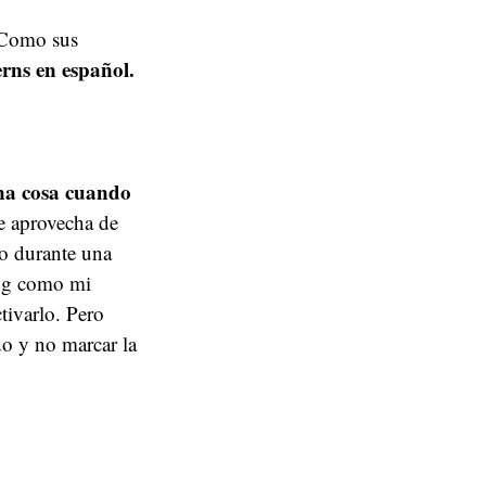
 Como sus
erns en español.
na cosa cuando
e aprovecha de
co durante una
ing como mi
tivarlo. Pero
do y no marcar la