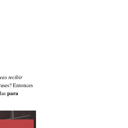
eas recibir
rases? Entonces
para
adas