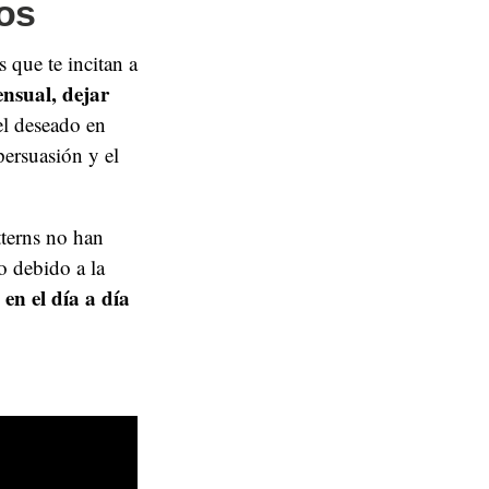
ros
 que te incitan a
nsual, dejar
l deseado en
persuasión y el
tterns no han
o debido a la
 en el día a día