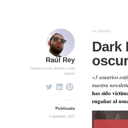
en
Diseño
Dark 
oscur
Raúl Rey
Comunicación, diseño y vida
digital
«3 usuarios está
nuestra newslet
has sido víctim
engañar al usu
Publicada
6 septiembre, 2021