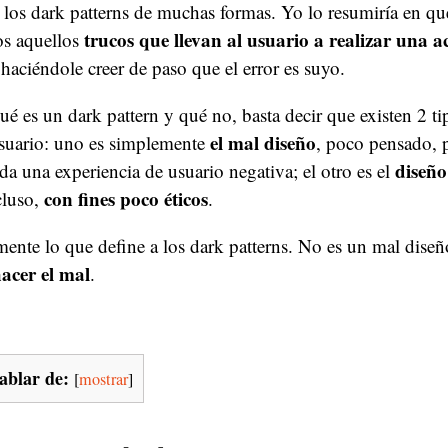
 los dark patterns de muchas formas. Yo lo resumiría en qu
trucos que llevan al usuario a realizar una a
os aquellos
 haciéndole creer de paso que el error es suyo.
qué es un dark pattern y qué no, basta decir que existen 2 t
el mal diseño
usuario: uno es simplemente
, poco pensado,
diseño
da una experiencia de usuario negativa; el otro es el
con fines poco éticos
luso,
.
mente lo que define a los dark patterns. No es un mal dise
acer el mal
.
ablar de:
[
mostrar
]