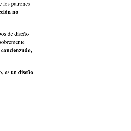
e los patrones
cción no
ipos de diseño
 pobremente
 concienzudo,
diseño
ño, es un