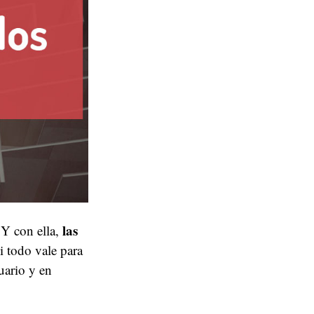
las
Y con ella,
i todo vale para
uario y en