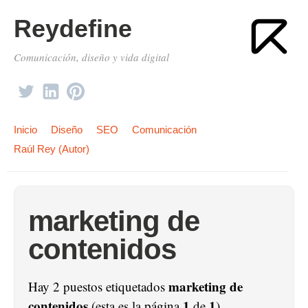
Reydefine
Comunicación, diseño y vida digital
Inicio
Diseño
SEO
Comunicación
Raúl Rey (Autor)
marketing de
contenidos
marketing de
Hay 2 puestos etiquetados
contenidos
1
1
(esta es la página
de
).