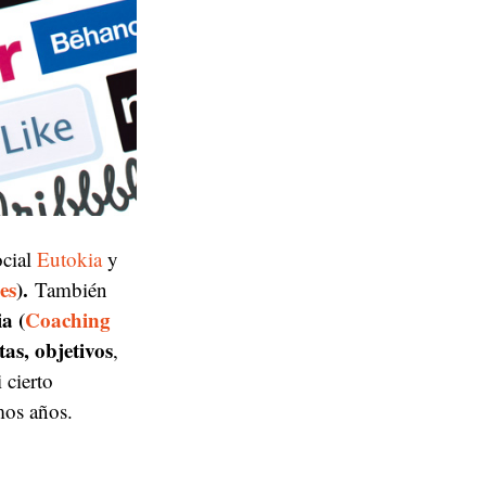
ocial
Eutokia
y
es
).
También
a (
Coaching
as, objetivos
,
 cierto
mos años.