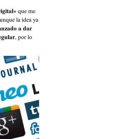
igital»
que me
unque la idea ya
lanzado a dar
egular
, por lo