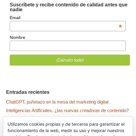
Suscríbete y recibe contenido de calidad antes que
nadie
Email
*
Nombre
Entradas recientes
ChatGPT, puñetazo en la mesa del marketing digital
Inteligencias Artificiales, ¿las nuevas creadoras de contenido?
WPO: 5 patas para tener un Wordpress como un… pepino
Utilizamos cookies propias y de terceros para garantizar el
Qué es la Canibalización SEO y cómo arreglar tus contenidos
funcionamiento de la web, medir su uso y mejorar nuestros
Dark Patterns, el lado oscuro del UX