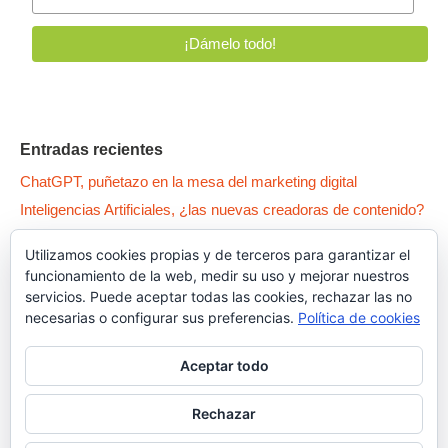
Entradas recientes
ChatGPT, puñetazo en la mesa del marketing digital
Inteligencias Artificiales, ¿las nuevas creadoras de contenido?
WPO: 5 patas para tener un Wordpress como un… pepino
Utilizamos cookies propias y de terceros para garantizar el
Qué es la Canibalización SEO y cómo arreglar tus contenidos
funcionamiento de la web, medir su uso y mejorar nuestros
Dark Patterns, el lado oscuro del UX
servicios. Puede aceptar todas las cookies, rechazar las no
necesarias o configurar sus preferencias.
Política de cookies
Aceptar todo
Rechazar