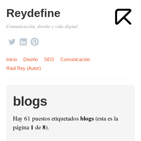
Reydefine
Comunicación, diseño y vida digital
Inicio
Diseño
SEO
Comunicación
Raúl Rey (Autor)
blogs
blogs
Hay 61 puestos etiquetados
(esta es la
1
8
página
de
).