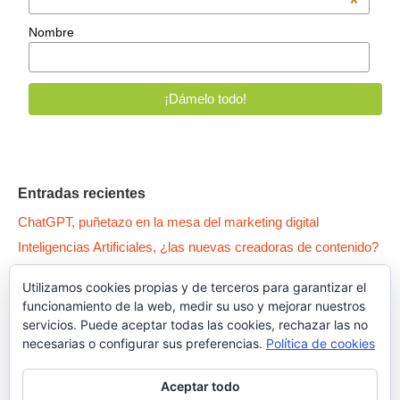
*
Nombre
Entradas recientes
ChatGPT, puñetazo en la mesa del marketing digital
Inteligencias Artificiales, ¿las nuevas creadoras de contenido?
WPO: 5 patas para tener un Wordpress como un… pepino
Utilizamos cookies propias y de terceros para garantizar el
Qué es la Canibalización SEO y cómo arreglar tus contenidos
funcionamiento de la web, medir su uso y mejorar nuestros
Dark Patterns, el lado oscuro del UX
servicios. Puede aceptar todas las cookies, rechazar las no
necesarias o configurar sus preferencias.
Política de cookies
Aceptar todo