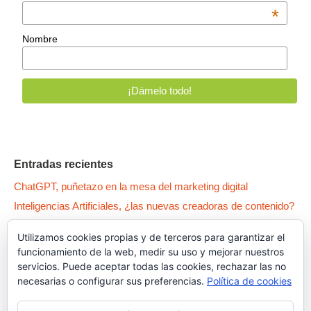
*
Nombre
Entradas recientes
ChatGPT, puñetazo en la mesa del marketing digital
Inteligencias Artificiales, ¿las nuevas creadoras de contenido?
WPO: 5 patas para tener un Wordpress como un… pepino
Utilizamos cookies propias y de terceros para garantizar el
Qué es la Canibalización SEO y cómo arreglar tus contenidos
funcionamiento de la web, medir su uso y mejorar nuestros
Dark Patterns, el lado oscuro del UX
servicios. Puede aceptar todas las cookies, rechazar las no
necesarias o configurar sus preferencias.
Política de cookies