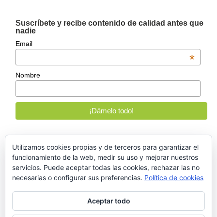
Suscríbete y recibe contenido de calidad antes que
nadie
Email
*
Nombre
Utilizamos cookies propias y de terceros para garantizar el
funcionamiento de la web, medir su uso y mejorar nuestros
Entradas recientes
servicios. Puede aceptar todas las cookies, rechazar las no
necesarias o configurar sus preferencias.
Política de cookies
ChatGPT, puñetazo en la mesa del marketing digital
Inteligencias Artificiales, ¿las nuevas creadoras de contenido?
Aceptar todo
WPO: 5 patas para tener un Wordpress como un… pepino