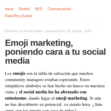
Inicio
Diseño
SEO
Comunicación
Raúl Rey (Autor)
Raúl Rey
en
Social Media
,
Comunicación
|
26 octubre, 2016
Emoji marketing,
poniendo cara a tu social
media
emojis
Los
son la tabla de salvación que muchos
community managers estaban esperando. Estos
simpáticos símbolos se han hecho un hueco en nuestras
el social media los ha abrazado con
vidas y
entusiasmo
emoji marketing
, dando lugar al
. Si aún
no has descubierto su potencial, va siendo hora. ¿Aún
crees que los emojis son cosa de niños?