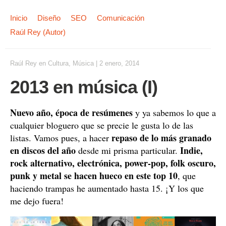
Inicio
Diseño
SEO
Comunicación
Raúl Rey (Autor)
Raúl Rey
en
Cultura
,
Música
|
2 enero, 2014
2013 en música (I)
Nuevo año, época de resúmenes
y ya sabemos lo que a
cualquier bloguero que se precie le gusta lo de las
repaso de lo más granado
listas. Vamos pues, a hacer
en discos del año
Indie,
desde mi prisma particular.
rock alternativo, electrónica, power-pop, folk oscuro,
punk y metal se hacen hueco en este top 10
, que
haciendo trampas he aumentado hasta 15. ¡Y los que
me dejo fuera!