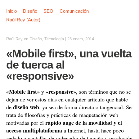
Inicio
Diseño
SEO
Comunicación
Raúl Rey (Autor)
Raúl Rey
en
Diseño
,
Tecnología
|
23 enero, 2014
«Mobile first», una vuelta
de tuerca al
«responsive»
«Mobile first»
«responsive»
y
, son términos que no se
dejan de ver estos días en cualquier artículo que hable
diseño web
de
, ya sea de forma directa o tangencial. Se
trata de filosofías y prácticas de maquetación web
rápido auge de la movilidad y el
motivadas por el
acceso multiplataforma
a Internet, hasta hace poco
vedado a pantallas de ordenador de tamaño y resolución