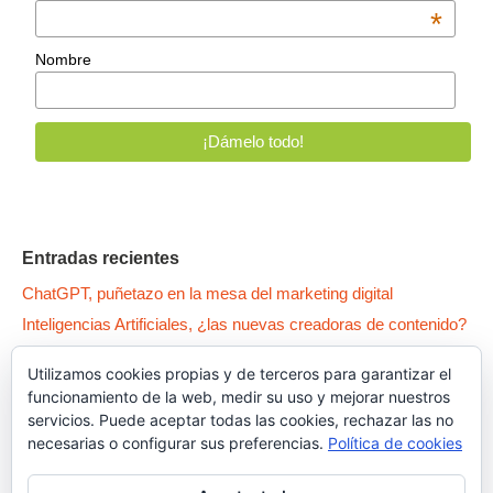
*
Nombre
Entradas recientes
ChatGPT, puñetazo en la mesa del marketing digital
Inteligencias Artificiales, ¿las nuevas creadoras de contenido?
WPO: 5 patas para tener un Wordpress como un… pepino
Utilizamos cookies propias y de terceros para garantizar el
Qué es la Canibalización SEO y cómo arreglar tus contenidos
funcionamiento de la web, medir su uso y mejorar nuestros
Dark Patterns, el lado oscuro del UX
servicios. Puede aceptar todas las cookies, rechazar las no
necesarias o configurar sus preferencias.
Política de cookies