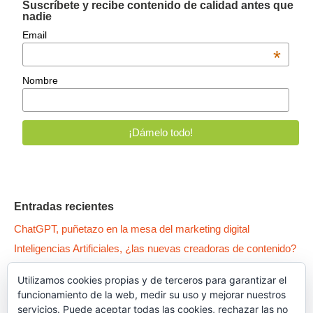
Suscríbete y recibe contenido de calidad antes que
nadie
Email
*
Nombre
Entradas recientes
ChatGPT, puñetazo en la mesa del marketing digital
Inteligencias Artificiales, ¿las nuevas creadoras de contenido?
WPO: 5 patas para tener un Wordpress como un… pepino
Utilizamos cookies propias y de terceros para garantizar el
Qué es la Canibalización SEO y cómo arreglar tus contenidos
funcionamiento de la web, medir su uso y mejorar nuestros
Dark Patterns, el lado oscuro del UX
servicios. Puede aceptar todas las cookies, rechazar las no