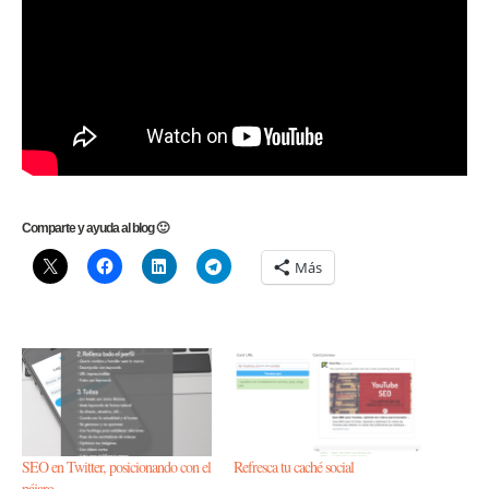
Comparte y ayuda al blog 🙂
Más
SEO en Twitter, posicionando con el
Refresca tu caché social
pájaro