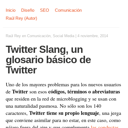
Inicio
Diseño
SEO
Comunicación
Raúl Rey (Autor)
Raúl Rey
en
Comunicación
,
Social Media
|
4 noviembre, 2014
Twitter Slang, un
glosario básico de
Twitter
Uno de los mayores problemas para los nuevos usuarios
Twitter
códigos, términos o abreviaturas
de
son esos
que residen en la red de microblogging y se usan con
una naturalidad pasmosa. No sólo son los 140
Twitter tiene su propio lenguaje
caracteres,
, una jerga
que conviene asimilar para no estar, en este caso, como
pájaro fuera del aire y que complementa
las conductas