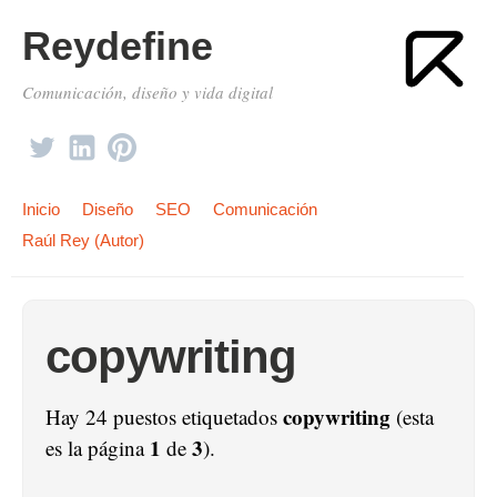
Reydefine
Comunicación, diseño y vida digital
Inicio
Diseño
SEO
Comunicación
Raúl Rey (Autor)
copywriting
copywriting
Hay 24 puestos etiquetados
(esta
1
3
es la página
de
).